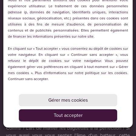
Nous et nos partenaires utilisons des cookies pour améliorer votre
déchainer sur les meilleurs titres du moment. Des
expérience utilisateur. Le traitement de ces données personnelles
classiques animés aux standards actuels, chacun y
(adresse ip, données de navigation, identifiants uniques, interactions
trouvera son compte.
réseaux sociaux, géolocalisation, etc.) présentes dans ces cookies sont
utilisées à des fins de mesure d'audience, de personnalisation de
* de 14h à 18h
contenus et de publicités personnalisées. Elles permettent également
* en entrée libre
de financer les informations présentes sur notre site.
* à partir de 3 ans
En cliquant sur « Tout accepter » vous consentez au dépôt de cookies sur
Tattoos & makeup
votre navigateur. En cliquant sur « Continuer sans accepter », vous
refusez le dépôt de cookies sur votre navigateur. Vous pouvez
Envie de parfaire son look ? Un espace tattoo et makeup
également gérer vos préférences en cliquant à tout moment sur « Gérer
pour enfants sera installé pour l'occasion avec le soutien
mes cookies ». Plus d'informations sur notre politique sur les cookies.
de l'Atelier Quelque P'Art.
Continuer sans accepter
.
* de 14h à 18h
* en entrée libre
* à partir de 5 ans
Gérer mes cookies
Initiation aux percussions
Tout accepter
Qu'ont en commun Lars Ulrich, Dave Grohl ou encore Phil
Collins ? L'art de manier les baguettes à la perfection ! Si
vous aussi vous vous sentez l'âme d'un batteur, cette