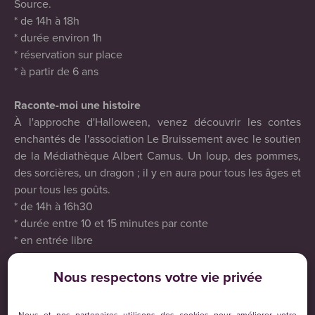
Source.
* de 14h à 18h
* durée environ 1h
* réservation sur place
* à partir de 6 ans
Raconte-moi une histoire
À l'approche d'Halloween, venez découvrir les contes
enchantés de l'association Le Bruissement avec le soutien
de la Médiathèque Albert Camus. Un loup, des pommes,
des sorcières, un dragon ; il y en aura pour tous les âges et
pour tous les goûts.
* de 14h à 16h30
* durée entre 10 et 15 minutes par conte
* en entrée libre
* à partir de 5 ans
Nous respectons votre vie privée
Karaoké libre
Libérez la star qui sommeille en vous et venez vous