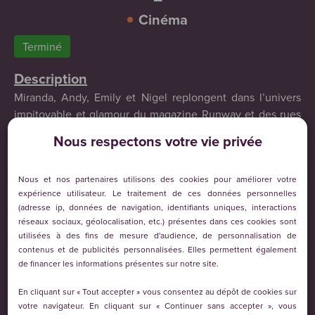
Cinéma
Terminé
Description
Miranda, Andy, Emily et Nigel replongent dans l’univers
impitoyable et glamour du magazine Runway et des rues
new-yorkaises où l’élégance est une arme redoutable.
Nous respectons votre vie privée
Le cinéma est associatif (bénévolat) en partenariat avec
CinéLigue et le soutien de la Ville de Fismes.
Nous et nos partenaires utilisons des cookies pour améliorer votre
Lieu
expérience utilisateur. Le traitement de ces données personnelles
(adresse ip, données de navigation, identifiants uniques, interactions
La spirale
réseaux sociaux, géolocalisation, etc.) présentes dans ces cookies sont
Tarifs & Billetterie
utilisées à des fins de mesure d'audience, de personnalisation de
contenus et de publicités personnalisées. Elles permettent également
Adultes : 7€
de financer les informations présentes sur notre site.
Moins de 18 ans : 4€
Abonnement 5 places : 25 € (Non nominatif et non limité
En cliquant sur « Tout accepter » vous consentez au dépôt de cookies sur
dans le temps, limité à trois places d'abonnement sur une
votre navigateur. En cliquant sur « Continuer sans accepter », vous